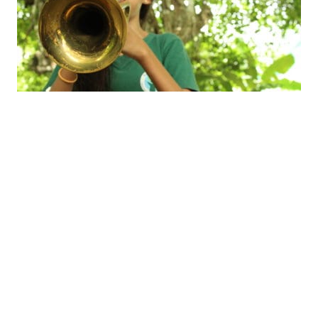
erde acaba de entrar a su tercer y esperemos final año d
de solicitud del Programa del Diploma. Todos seguimos
do arduamente: los docentes participan en talleres del BI
us currículos; se construyen instalaciones nuevas en el c
zó un taller para los miembros de la Junta, los padres y l
es nuevos. La siguiente etapa, posiblemente la más impo
so de solicitud es la visita de verificación del BI los días 2
17. Dos representantes inspectarán el centro educativo 
con la directora, el coordinador (designado) del BI, los pr
es y miembros de la Junta. Posteriormente, la solicitud s