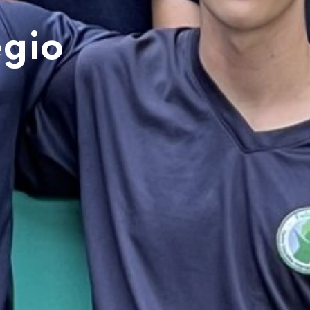
egio
*