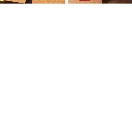
erde les enseña a los estudiantes a apreciar su entorno 
r la vida en la jungla! Este año escolar, un comité de m
tes se ha encargado del desafío de organizar un baile esc
 supervisado, llamado fiesta de graduación, para nuestros
es de secundaria (de 9º a 11º años). Con este baile forma
una nueva tradición escolar que se celebrará a finales de
 El comité de graduación ha trabajado todo el año para q
ea exitoso y para recaudar los fondos necesarios a tiemp
e graduación de noviembre. Los esfuerzos se han centrad
 fondos para comprar alimentos y bebidas, pagar al DJ, 
 la logística del evento. La fiesta de graduación de este 
mente importante porque nuestra escuela está celebran