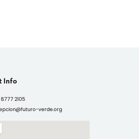
 Info
 8777 2105
epcion@futuro-verde.org