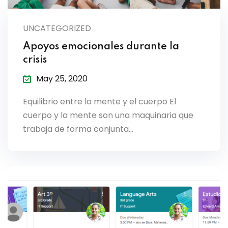
lendar
UNCATEGORIZED
endar
Apoyos emocionales durante la
crisis
May 25, 2020
nrollment
Equilibrio entre la mente y el cuerpo El
cuerpo y la mente son una maquinaria que
nt Enrollment
trabaja de forma conjunta…
nts
mation