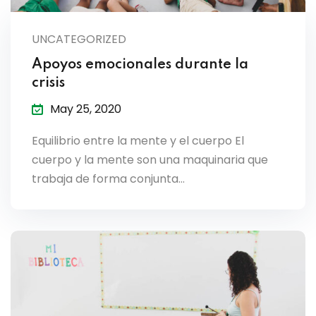
lendar
UNCATEGORIZED
endar
Apoyos emocionales durante la
crisis
May 25, 2020
nrollment
Equilibrio entre la mente y el cuerpo El
cuerpo y la mente son una maquinaria que
nt Enrollment
trabaja de forma conjunta…
nts
mation