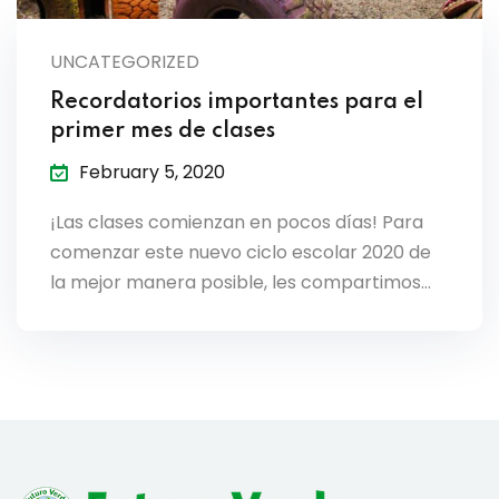
lendar
UNCATEGORIZED
endar
Recordatorios importantes para el
primer mes de clases
February 5, 2020
nrollment
¡Las clases comienzan en pocos días! Para
comenzar este nuevo ciclo escolar 2020 de
nt Enrollment
la mejor manera posible, les compartimos…
nts
mation