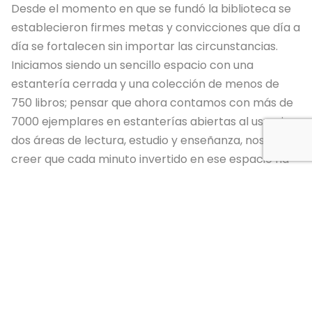
Desde el momento en que se fundó la biblioteca se
establecieron firmes metas y convicciones que día a
día se fortalecen sin importar las circunstancias.
Iniciamos siendo un sencillo espacio con una
estantería cerrada y una colección de menos de
750 libros; pensar que ahora contamos con más de
7000 ejemplares en estanterías abiertas al usuario,
dos áreas de lectura, estudio y enseñanza, nos hace
creer que cada minuto invertido en ese espacio ha
valido la pena y ha dado grandes frutos.
Con el objetivo de cambiar la adversa percepción
que han adquirido los centros documentales como
lugares aburridos e inertes, la administración de la
escuela, colaboradores y funcionarios de la
biblioteca en los últimos años, nos hemos dado a la
tarea de convertir esta área en un lugar cómodo y