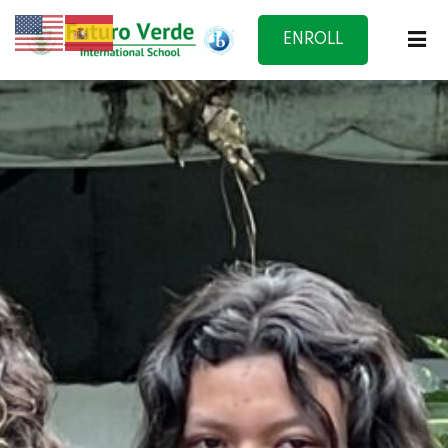
ENROLL
NOW
f