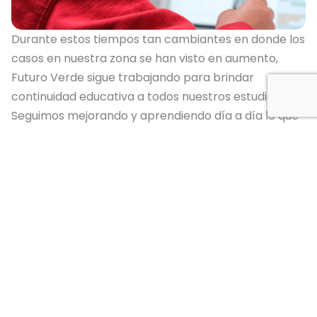
Durante estos tiempos tan cambiantes en donde los
casos en nuestra zona se han visto en aumento,
Futuro Verde sigue trabajando para brindar
continuidad educativa a todos nuestros estudiantes.
Seguimos mejorando y aprendiendo día a día lo que
conlleva a ofrecer esta modalidad de virtualidad y
presencialidad, nuestra meta es ofrecer espacios a
los estudiantes en donde puedan continuar con sus
lecciones sin que se vea interrumpido el aprendizaje.
Un grupo de maestros y miembros del equipo
administrativo han trabajado arduamente para
formar los horarios virtuales que se les ha
compartido anteriormente y seguiremos trabajando
para mejorar y ofrecer la mejor educación virtual a
los estudiantes cuando sea necesario.