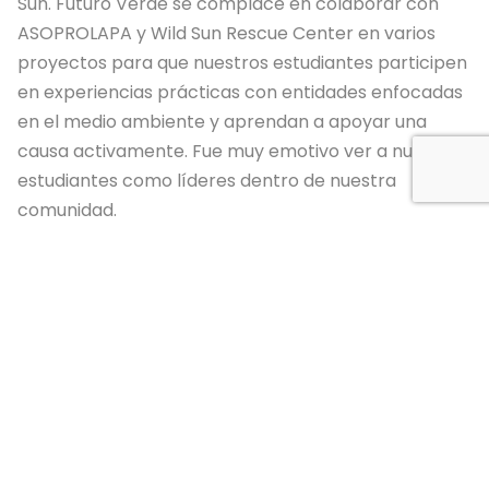
Sun. Futuro Verde se complace en colaborar con
ASOPROLAPA y Wild Sun Rescue Center en varios
proyectos para que nuestros estudiantes participen
en experiencias prácticas con entidades enfocadas
en el medio ambiente y aprendan a apoyar una
causa activamente. Fue muy emotivo ver a nuestros
estudiantes como líderes dentro de nuestra
comunidad.
Reflexiones de nuestros estudiantes y profesores
participantes:
Ashlen de décimo año: “Fue una experiencia
realmente grandiosa poder presenciar la liberación
de un animal que está siendo reintroducido y verlo
salir y explorar una vez más la zona. También fue
genial tener la posibilidad de hablar frente a muchas
personas para mejorar mis habilidades oratorias.