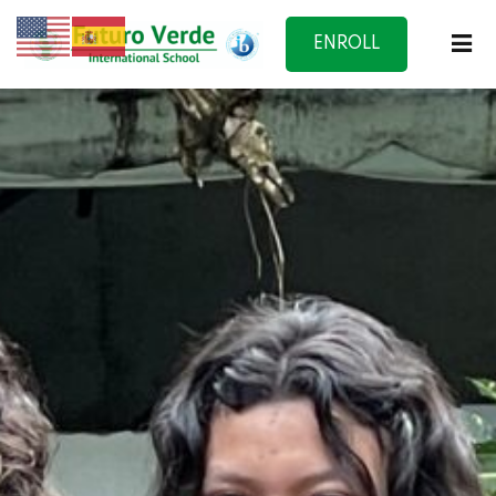
ENROLL
NOW
f