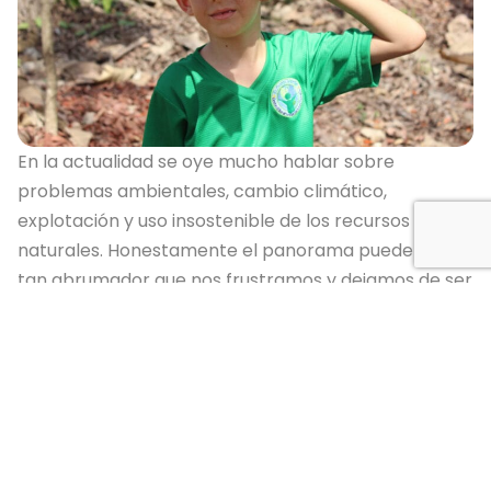
En la actualidad se oye mucho hablar sobre
problemas ambientales, cambio climático,
explotación y uso insostenible de los recursos
naturales. Honestamente el panorama puede ser
tan abrumador que nos frustramos y dejamos de ser
capaces de entender que muchos de estos
problemas van de la mano de sus soluciones.
Inclusive muchas de estas soluciones se nos
presentan como imposibles porque las vemos
desde una perspectiva individualista. Basta con
tomar un tiempo, respirar profundo y darnos cuenta
que al trabajar en equipo, compartir ideas y