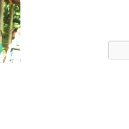
abierta”.
uiente