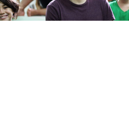
 que nos vamos acercando al mes de junio nos sentimos
dos por el espíritu de colaboración de nuestros educado
erde ¿Está usted al tanto del trabajo que nuestro depar
a ha realizado este año, después de la inesperada enfe
de nuestro querido maestro de música, Oscar Leal Mende
rzo, Futuro Verde ha sido afortunado al contar con un in
o a largo plazo quien encabeza nuestro programa de músi