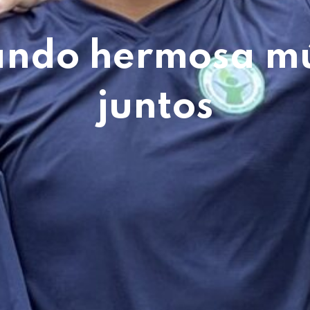
ando hermosa mú
juntos