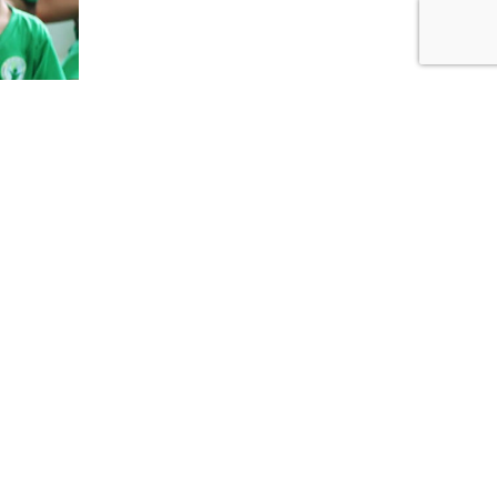
res en
tamento
rmedad y
z?
creíble
ca. ¡Qué