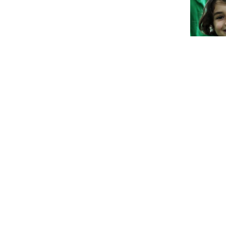
A medida
agradeci
Futuro V
de músic
partida 
Desde ma
sustitut